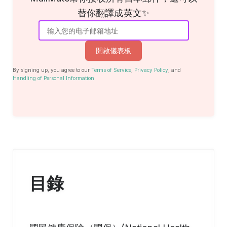
替你翻譯成英文✨
開啟儀表板
By signing up, you agree to our
Terms of Service
,
Privacy Policy
, and
Handling of Personal Information
.
目錄