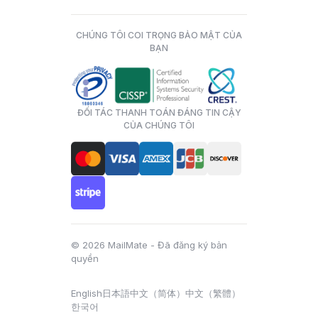
CHÚNG TÔI COI TRỌNG BẢO MẬT CỦA
BẠN
ĐỐI TÁC THANH TOÁN ĐÁNG TIN CẬY
CỦA CHÚNG TÔI
© 2026 MailMate - Đã đăng ký bản
quyền
English
日本語
中文（简体）
中文（繁體）
한국어