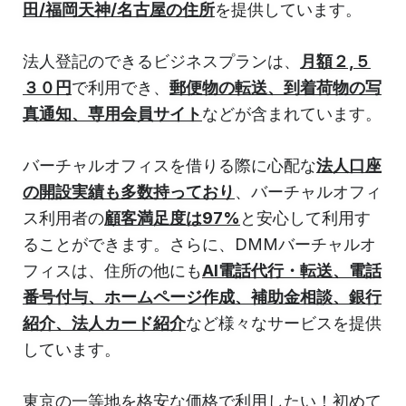
田/福岡天神/名古屋の住所
を提供しています。
法人登記のできるビジネスプランは、
月額２,５
３０円
で利用でき、
郵便物の転送、到着荷物の写
真通知、専用会員サイト
などが含まれています。
バーチャルオフィスを借りる際に心配な
法人口座
の開設実績も多数持っており
、バーチャルオフィ
ス利用者の
顧客満足度は97%
と安心して利用す
ることができます。さらに、DMMバーチャルオ
フィスは、住所の他にも
AI電話代行・転送、電話
番号付与、ホームページ作成、補助金相談、銀行
紹介、法人カード紹介
など様々なサービスを提供
しています。
東京の一等地を格安な価格で利用したい！初めて