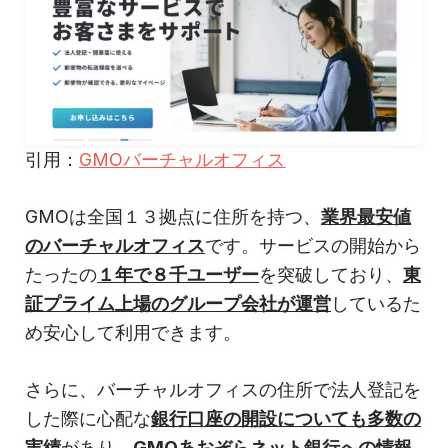
引用：
GMOバーチャルオフィス
GMOは全国１３拠点に住所を持つ、
業界最安値
のバーチャルオフィス
です。サービスの開始から
たったの
１年で８千ユーザー
を突破しており、
東
証プライム上場のグループ会社が運営
しているた
め安心して利用できます。
さらに、バーチャルオフィスの住所で法人登記を
した際に心配な
銀行口座の開設についても多数の
実績
があり、
GMOあおぞらネット銀行への情報