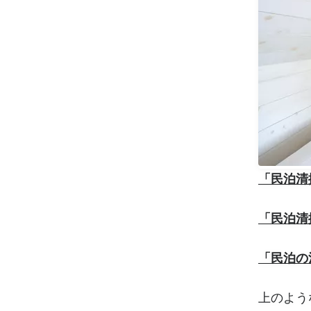
「民泊清
「民泊清
「民泊の
上のよう