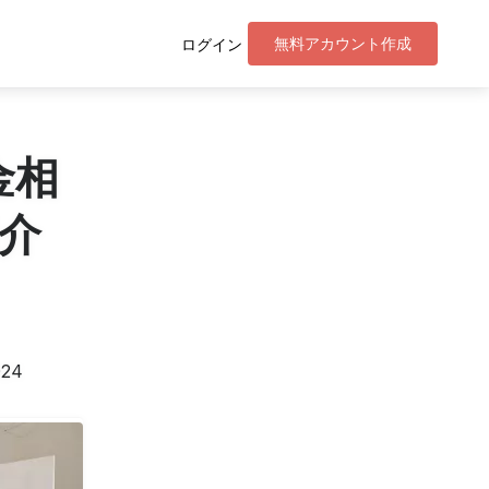
無料アカウント作成
ログイン
金相
介
024