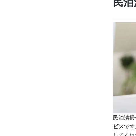
民泊
民泊清掃
ビス
です
してくれ