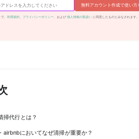
無料アカウント作成で使い方
とで、
利用規約
、
プライバシーポリシー
、および
個人情報の取扱い
に同意したものとみなされます
次
清掃代行とは？
・airbnbにおいてなぜ清掃が重要か？