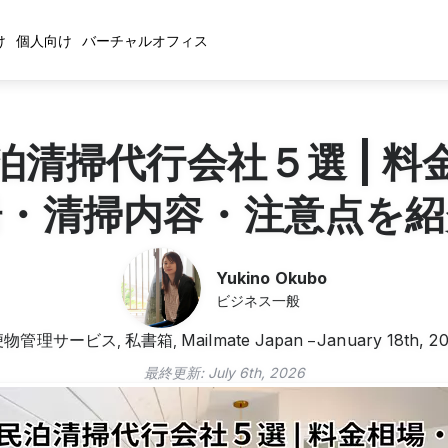
け
個人向け
バーチャルオフィス
泊清掃代行会社５選 | 料
場・清掃内容・注意点を紹
Yukino Okubo
ビジネス一般
便物管理サービス
私書箱
Mailmate Japan
January 18th, 2
,
,
最終更新:
July 6th, 2026