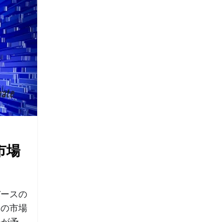
市場
バースの
スの市場
長が予