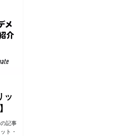
リッ
】
この記事
リット・