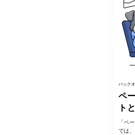
バック
ペ
トと
「ペー
では、