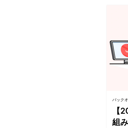
バック
【2
組