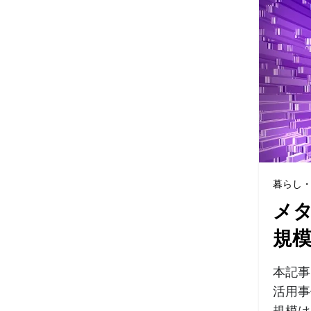
暮らし
メタ
規
本記事
活用事
規模は