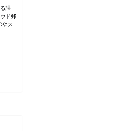
きる課
ラウド郵
Cやス