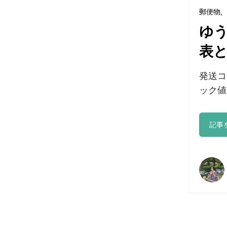
郵便物
,
ゆう
表
発送コ
ック値
記事