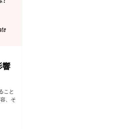
影響
れること
内容、そ