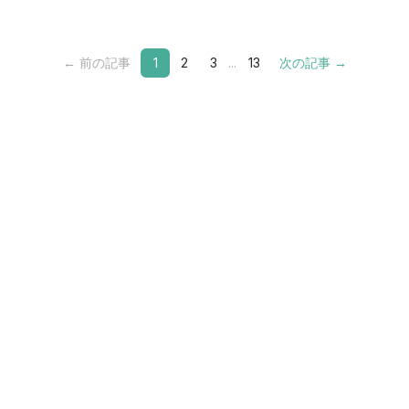
← 前の記事
1
2
3
...
13
次の記事 →