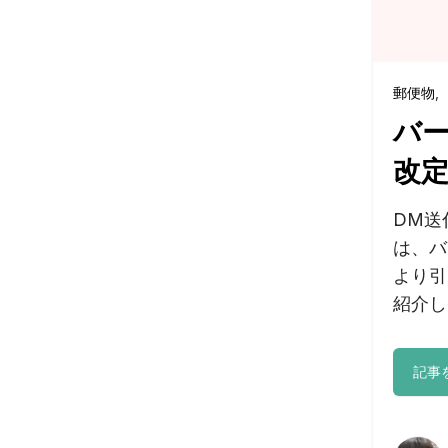
郵便物
,
バ
改
DM送
は、バ
より引
紹介し
記事