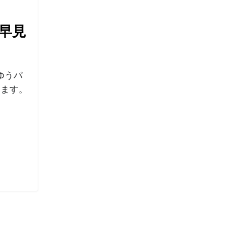
】早見
ゆうパ
します。