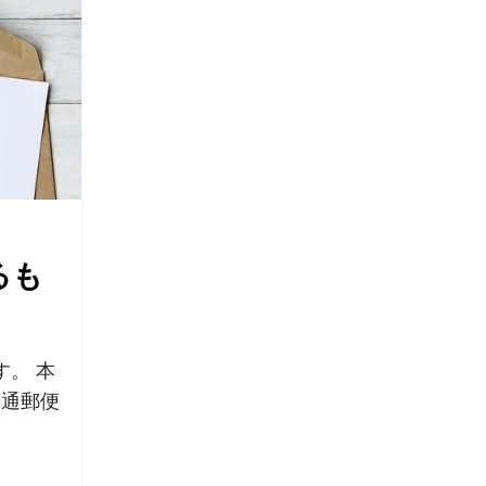
るも
。 本
普通郵便