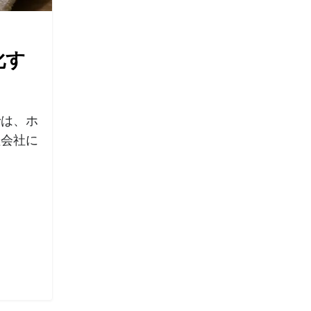
化す
では、ホ
理会社に