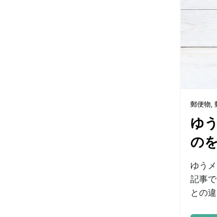
郵便物
,
ゆ
の
ゆうメ
記事で
との違