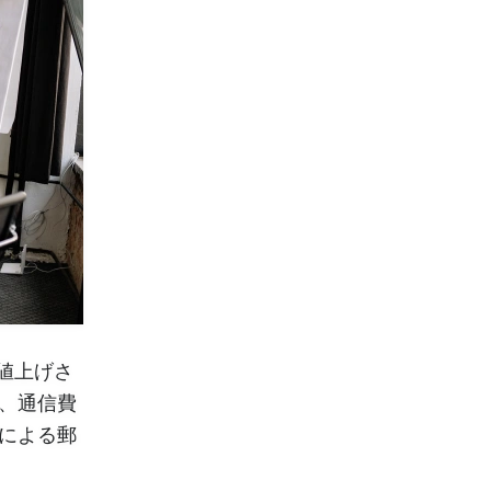
が値上げさ
、通信費
による郵