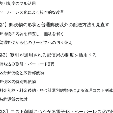
割引制度のフル活用
ペーパーレス化による抜本的な改革
略1】郵便物の形状と普通郵便以外の配送方法を見直す
郵送物の内容を精査し、無駄を省く
普通郵便から他のサービスへの切り替え
略2】割引が適用される郵便局の制度を活用する
持ち込み割引・バーコード割引
区分郵便物と広告郵便物
郵便区内特別郵便物
料金別納・料金後納・料金計器別納郵便による管理コスト削減
特約運賃の検討
略3】コスト削減につながる電子化・ペーパーレス化の