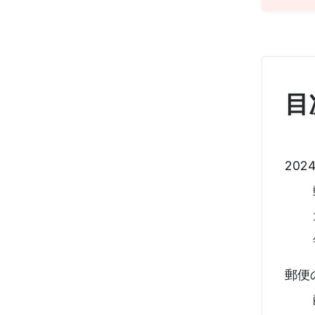
目
20
郵便