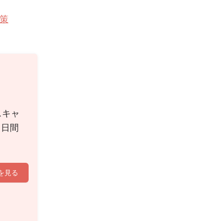
策
スキャ
０日間
を見る
。