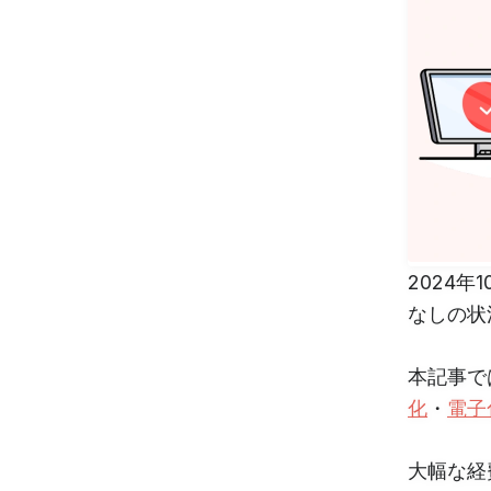
2024
なしの状
本記事で
化
・
電子
大幅な経