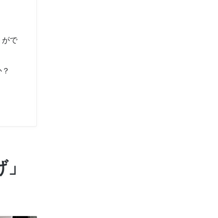
トがで
か？
げ」