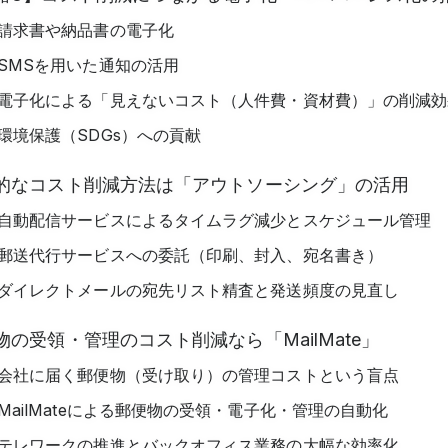
請求書や納品書の電子化
SMSを用いた通知の活用
電子化による「見えないコスト（人件費・資材費）」の削減効
環境保護（SDGs）への貢献
的なコスト削減方法は「アウトソーシング」の活用
自動配信サービスによるタイムラグ減少とスケジュール管理
郵送代行サービスへの委託（印刷、封入、宛名書き）
ダイレクトメールの宛先リスト精査と発送頻度の見直し
物の受領・管理のコスト削減なら「MailMate」
会社に届く郵便物（受け取り）の管理コストという盲点
MailMateによる郵便物の受領・電子化・管理の自動化
テレワークの推進とバックオフィス業務の大幅な効率化