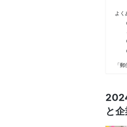
よく
「郵
20
と企