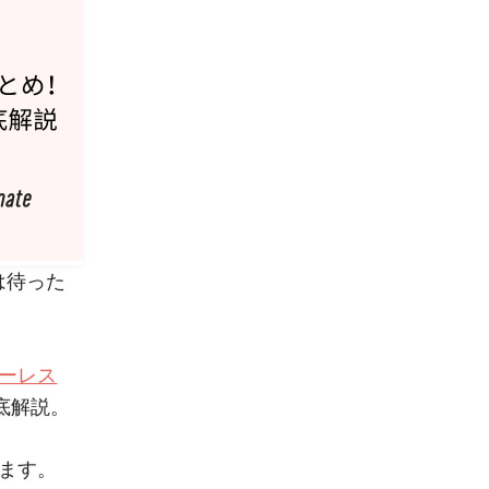
は待った
ーレス
底解説。
ます。