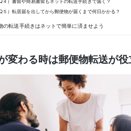
Q４）書留や簡易書留もネットの転送手続きで届く？
Q５）転居届を出してから郵便物が届くまで何日かかる？
物の転送手続きはネットで簡単に済ませよう
が変わる時は郵便物転送が役