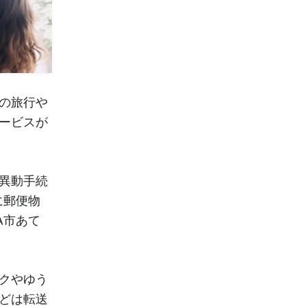
の旅行や
ービスが
異動手続
に郵便物
A市あて
クやゆう
どは転送