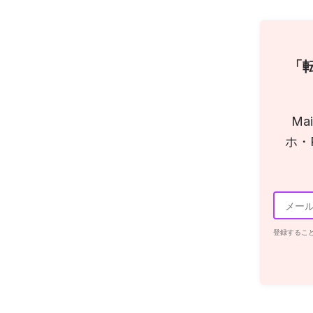
「
M
ホ・
登録するこ