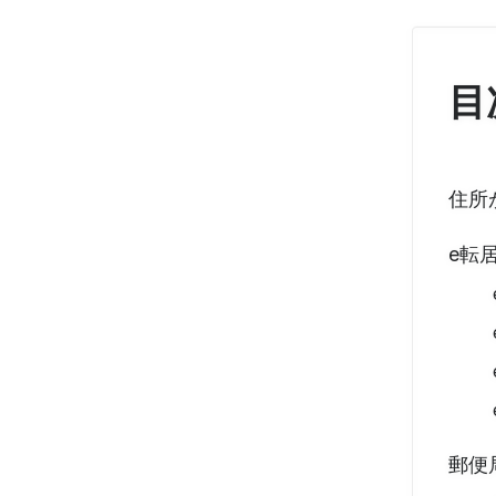
目
住所
e転
郵便