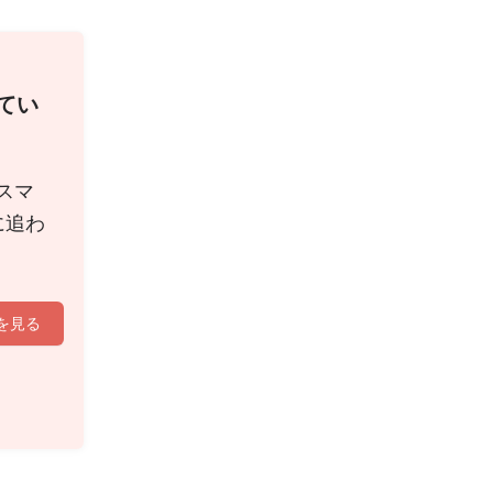
てい
スマ
に追わ
を見る
。