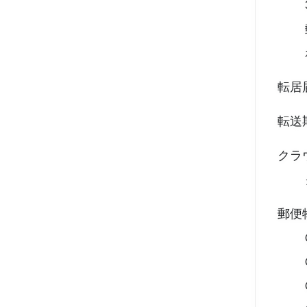
転居
転送
クラ
郵便