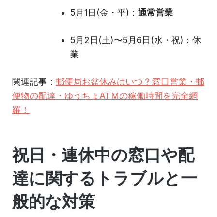
5月1日(金・平)：
通常営業
5月2日(土)〜5月6日(水・祝)：休
業
関連記事：
郵便局お盆休みはいつ？窓口営業・郵
便物の配達・ゆうちょATMの稼働時間を完全網
羅！
祝日・連休中の窓口や配
達に関するトラブルと一
般的な対策