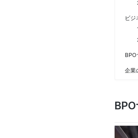
ビジ
BP
企業
BP