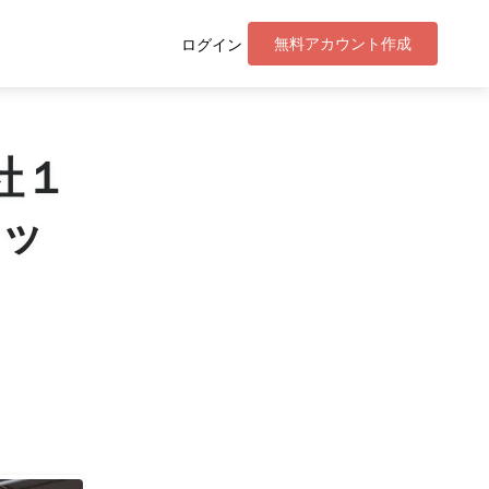
無料アカウント作成
ログイン
社１
リッ