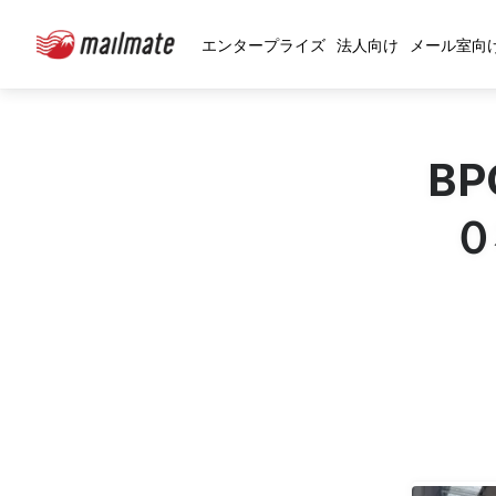
エンタープライズ
法人向け
メール室向
B
０