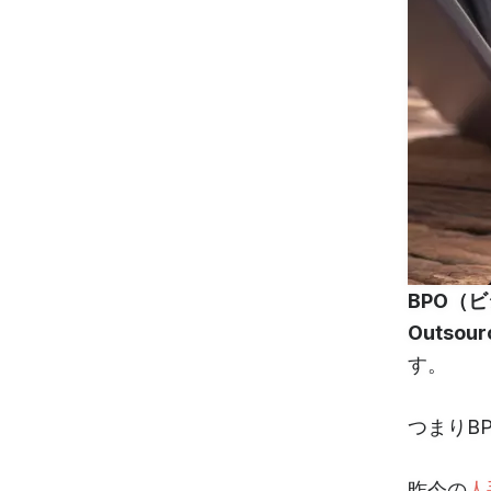
BPO（ビ
Outsour
す。
つまりB
昨今の
人