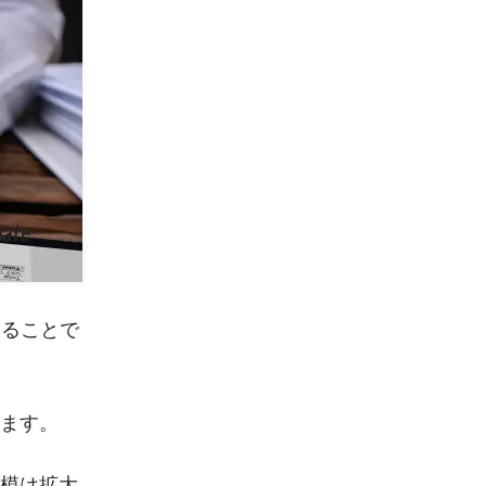
することで
ります。
規模は拡大