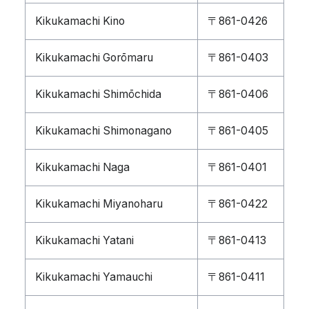
Kikukamachi Kino
〒861-0426
Kikukamachi Gorōmaru
〒861-0403
Kikukamachi Shimōchida
〒861-0406
Kikukamachi Shimonagano
〒861-0405
Kikukamachi Naga
〒861-0401
Kikukamachi Miyanoharu
〒861-0422
Kikukamachi Yatani
〒861-0413
Kikukamachi Yamauchi
〒861-0411