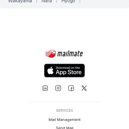
Wakayama
|
Nara
|
Hyōgo
|
SERVICES
Mail Management
Send Mail