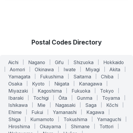
Postal Codes Directory
Aichi
|
Nagano
|
Gifu
|
Shizuoka
|
Hokkaido
|
Aomori
|
Okinawa
|
Iwate
|
Miyagi
|
Akita
|
Yamagata
|
Fukushima
|
Saitama
|
Chiba
|
Osaka
|
Kyoto
|
Niigata
|
Kanagawa
|
Miyazaki
|
Kagoshima
|
Fukuoka
|
Tokyo
|
Ibaraki
|
Tochigi
|
Ōita
|
Gunma
|
Toyama
|
Ishikawa
|
Mie
|
Nagasaki
|
Saga
|
Kōchi
|
Ehime
|
Fukui
|
Yamanashi
|
Kagawa
|
Shiga
|
Kumamoto
|
Tokushima
|
Yamaguchi
|
Hiroshima
|
Okayama
|
Shimane
|
Tottori
|