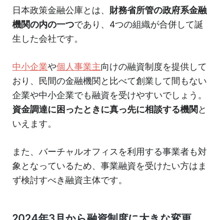
日本政策金融公庫とは、
財務省所管の政府系金融
機関の内の一つ
であり、4つの組織が合併して誕
生した会社です。
中小企業
や
個人事業主
向けの融資制度を提供して
おり、民間の金融機関と比べて創業して間もない
企業や中小企業でも融資を受けやすいでしょう。
資金調達に困ったときに真っ先に相談する機関
と
いえます。
また、バーチャルオフィスを利用する事業者も対
象となっているため、事業融資を受けたい方はま
ず検討すべき融資主体です。
2024年3月から融資制度に大きな変更