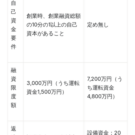
自
己
創業時、創業融資総額
資
の10分の1以上の自己
定め無し
金
資本があること
要
件
融
資
7,200万円（う
3,000万円（うち運転
限
ち運転資金
資金1,500万円）
度
4,800万円）
額
返
設備資金：20