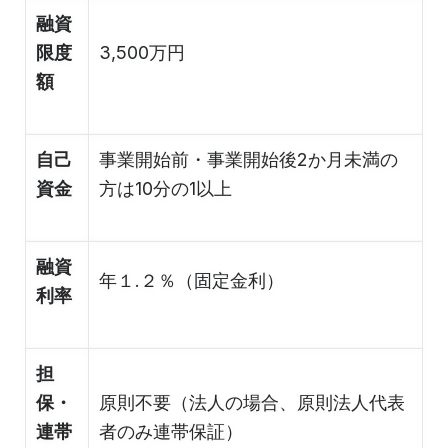
融資
限度
3,500万円
額
自己
事業開始前・事業開始後2か月未満の
資金
方は10分の1以上
融資
年１.２％（固定金利）
利率
担
保・
原則不要（法人の場合、原則法人代表
連帯
者のみ連帯保証）