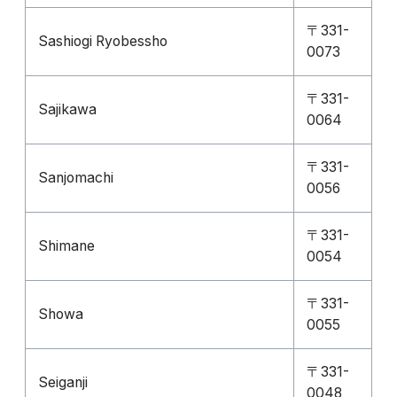
〒331-
Sashiogi Ryobessho
0073
〒331-
Sajikawa
0064
〒331-
Sanjomachi
0056
〒331-
Shimane
0054
〒331-
Showa
0055
〒331-
Seiganji
0048