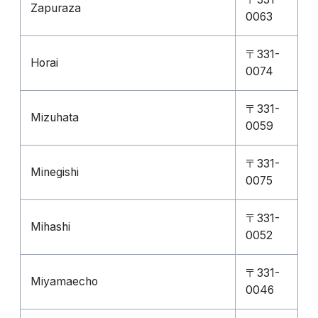
Zapuraza
0063
〒331-
Horai
0074
〒331-
Mizuhata
0059
〒331-
Minegishi
0075
〒331-
Mihashi
0052
〒331-
Miyamaecho
0046