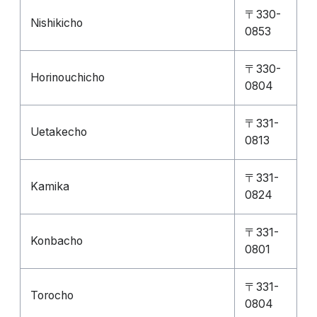
〒330-
Nishikicho
0853
〒330-
Horinouchicho
0804
〒331-
Uetakecho
0813
〒331-
Kamika
0824
〒331-
Konbacho
0801
〒331-
Torocho
0804