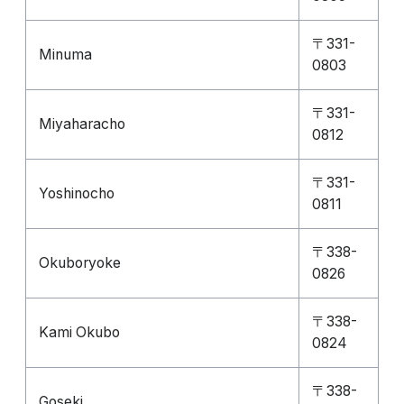
〒331-
Minuma
0803
〒331-
Miyaharacho
0812
〒331-
Yoshinocho
0811
〒338-
Okuboryoke
0826
〒338-
Kami Okubo
0824
〒338-
Goseki