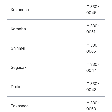
〒330-
Kozancho
0045
〒330-
Komaba
0051
〒330-
Shinmei
0065
〒330-
Segasaki
0044
〒330-
Daito
0043
〒330-
Takasago
0063