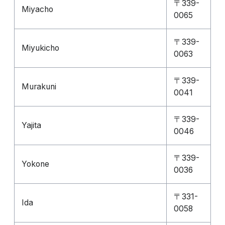
〒339-
Miyacho
0065
〒339-
Miyukicho
0063
〒339-
Murakuni
0041
〒339-
Yajita
0046
〒339-
Yokone
0036
〒331-
Ida
0058