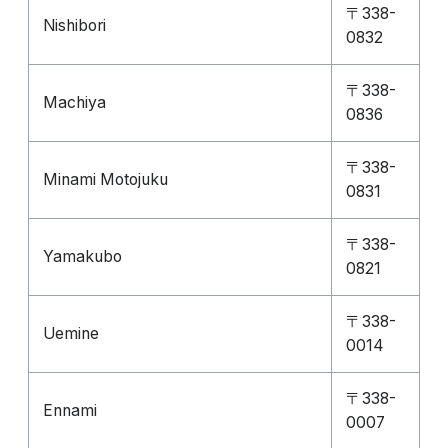
〒338-
Nishibori
0832
〒338-
Machiya
0836
〒338-
Minami Motojuku
0831
〒338-
Yamakubo
0821
〒338-
Uemine
0014
〒338-
Ennami
0007