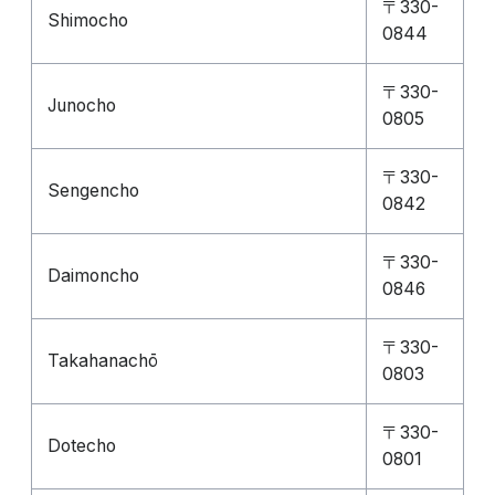
〒330-
Shimocho
0844
〒330-
Junocho
0805
〒330-
Sengencho
0842
〒330-
Daimoncho
0846
〒330-
Takahanachō
0803
〒330-
Dotecho
0801