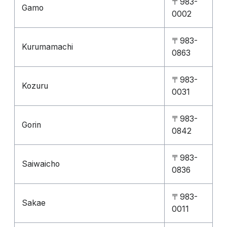
〒983-
Gamo
0002
〒983-
Kurumamachi
0863
〒983-
Kozuru
0031
〒983-
Gorin
0842
〒983-
Saiwaicho
0836
〒983-
Sakae
0011