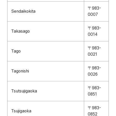
〒983-
Sendaikokita
0007
〒983-
Takasago
0014
〒983-
Tago
0021
〒983-
Tagonishi
0026
〒983-
Tsutsujigaoka
0851
〒983-
Tsujigaoka
0852