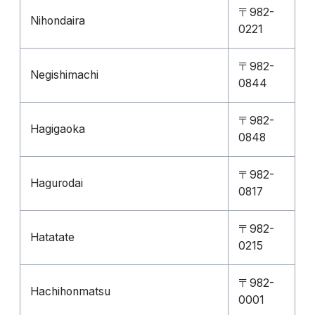
〒982-
Nihondaira
0221
〒982-
Negishimachi
0844
〒982-
Hagigaoka
0848
〒982-
Hagurodai
0817
〒982-
Hatatate
0215
〒982-
Hachihonmatsu
0001