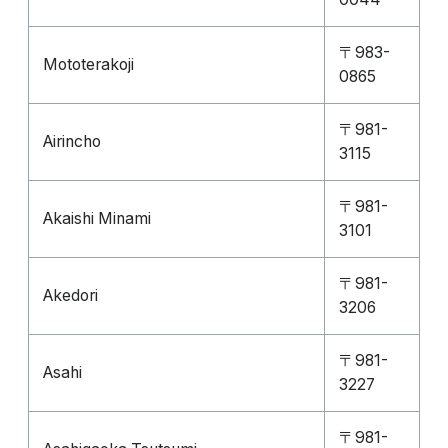
〒983-
Mototerakoji
0865
〒981-
Airincho
3115
〒981-
Akaishi Minami
3101
〒981-
Akedori
3206
〒981-
Asahi
3227
〒981-