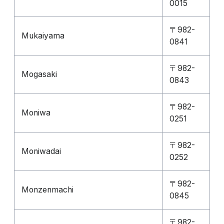
0015
〒982-
Mukaiyama
0841
〒982-
Mogasaki
0843
〒982-
Moniwa
0251
〒982-
Moniwadai
0252
〒982-
Monzenmachi
0845
〒982-