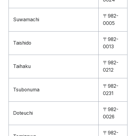
〒982-
Suwamachi
0005
〒982-
Taishido
0013
〒982-
Taihaku
0212
〒982-
Tsubonuma
0231
〒982-
Doteuchi
0026
〒982-