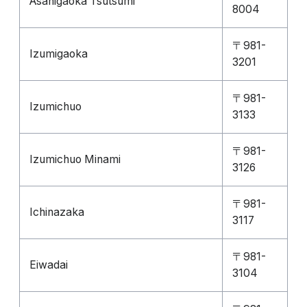
Asahigaoka Tsutsumi
8004
〒981-
Izumigaoka
3201
〒981-
Izumichuo
3133
〒981-
Izumichuo Minami
3126
〒981-
Ichinazaka
3117
〒981-
Eiwadai
3104